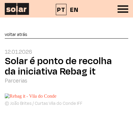
PT
EN
voltar atrás
12.01.2026
Solar é ponto de recolha
da iniciativa Rebag it
Parcerias
© João Brites / Curtas Vila do Conde IFF