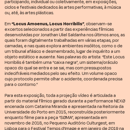
participando, individual ou coletivamente, em exposições,
ciclos e festivais dedicados às artes performativas, à música
ou, até, às artes plásticas.
Em
“Locus Amoenus, Locus Horribilis”
, observam-se
excertos selecionados a partir das experiências fílmicas
desenvolvidas por Jonathan Uliel Saldanha nos últimos anos, as
quais foram digitalmente trabalhadas em várias etapas, por
camadas, e nas quais explora ambientes insólitos, como o de
um tribunal afásico e desmembrado, lugar de inquérito a um
objeto estático e ausente. Nas palavras do artista: “Este Locus
Horribilis é também uma “caixa negra”, um sistema/oráculo
opaco do qual se entra e se sai, mas com pressupostos
indecifráveis mediados pelo seu efeito. Um volume opaco
cujo protocolo permite olhar o acidente, coordenada precisa
para o contorno.”
Para esta exposição, toda a projeção vídeo é articulada a
partir do material fílmico gerado durante a performance NEXØ
encenada com Catarina Miranda e apresentada na Reitoria da
Universidade do Porto em 2015, reconstruída posteriormente
enquanto filme para a peça “SØMA”, apresentada em
novembro de 2018, no Pequeno Auditório Culturgest, em
Lisboa para o Festival Temps d’Image e em janeiro de 2019 na