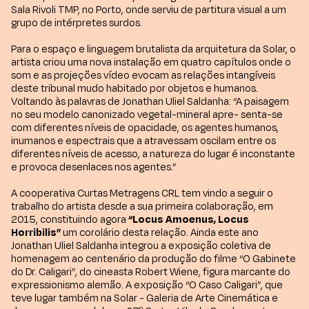
Sala Rivoli TMP, no Porto, onde serviu de partitura visual a um
grupo de intérpretes surdos.
Para o espaço e linguagem brutalista da arquitetura da Solar, o
artista criou uma nova instalação em quatro capítulos onde o
som e as projeções vídeo evocam as relações intangíveis
deste tribunal mudo habitado por objetos e humanos.
Voltando às palavras de Jonathan Uliel Saldanha: “A paisagem
no seu modelo canonizado vegetal-mineral apre- senta-se
com diferentes níveis de opacidade, os agentes humanos,
inumanos e espectrais que a atravessam oscilam entre os
diferentes níveis de acesso, a natureza do lugar é inconstante
e provoca desenlaces nos agentes.”
A cooperativa Curtas Metragens CRL tem vindo a seguir o
trabalho do artista desde a sua primeira colaboração, em
2015, constituindo agora
“Locus Amoenus, Locus
Horribilis”
um corolário desta relação. Ainda este ano
Jonathan Uliel Saldanha integrou a exposição coletiva de
homenagem ao centenário da produção do filme “O Gabinete
do Dr. Caligari”, do cineasta Robert Wiene, figura marcante do
expressionismo alemão. A exposição “O Caso Caligari”, que
teve lugar também na Solar - Galeria de Arte Cinemática e