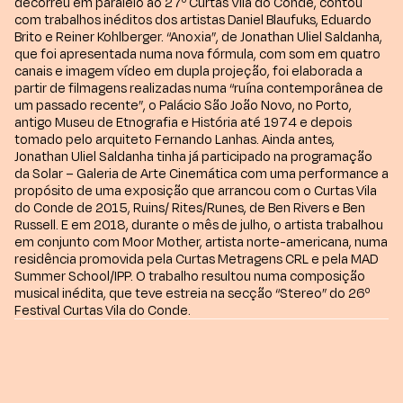
decorreu em paralelo ao 27º Curtas Vila do Conde, contou
com trabalhos inéditos dos artistas Daniel Blaufuks, Eduardo
Brito e Reiner Kohlberger. “Anoxia”, de Jonathan Uliel Saldanha,
que foi apresentada numa nova fórmula, com som em quatro
canais e imagem vídeo em dupla projeção, foi elaborada a
partir de filmagens realizadas numa “ruína contemporânea de
um passado recente”, o Palácio São João Novo, no Porto,
antigo Museu de Etnografia e História até 1974 e depois
tomado pelo arquiteto Fernando Lanhas. Ainda antes,
Jonathan Uliel Saldanha tinha já participado na programação
da Solar – Galeria de Arte Cinemática com uma performance a
propósito de uma exposição que arrancou com o Curtas Vila
do Conde de 2015, Ruins/ Rites/Runes, de Ben Rivers e Ben
Russell. E em 2018, durante o mês de julho, o artista trabalhou
em conjunto com Moor Mother, artista norte-americana, numa
residência promovida pela Curtas Metragens CRL e pela MAD
Summer School/IPP. O trabalho resultou numa composição
musical inédita, que teve estreia na secção “Stereo” do 26º
Festival Curtas Vila do Conde.