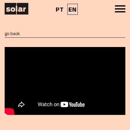
PT
EN
go back